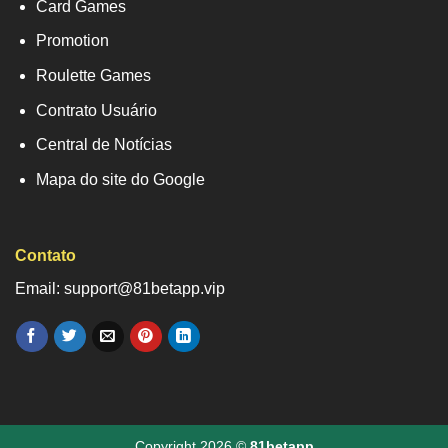
Card Games
Promotion
Roulette Games
Contrato Usuário
Central de Notícias
Mapa do site do Google
Contato
Email: support@81betapp.vip
Copyright 2026 ©
81betapp