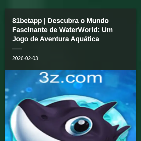
81betapp | Descubra o Mundo
Fascinante de WaterWorld: Um
Jogo de Aventura Aquática
2026-02-03