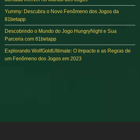
Yummy: Descubra o Novo Fenômeno dos Jogos da
81betapp
Descobrindo o Mundo do Jogo HungryNight e Sua
Parceria com 81betapp
Explorando WolfGoldUltimate: O Impacto e as Regras de
um Fenômeno dos Jogos em 2023