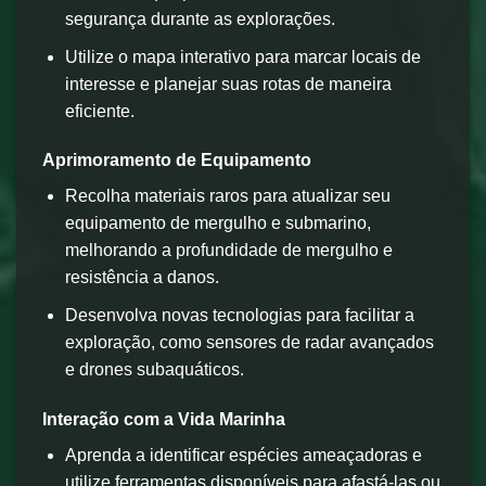
segurança durante as explorações.
Utilize o mapa interativo para marcar locais de
interesse e planejar suas rotas de maneira
eficiente.
Aprimoramento de Equipamento
Recolha materiais raros para atualizar seu
equipamento de mergulho e submarino,
melhorando a profundidade de mergulho e
resistência a danos.
Desenvolva novas tecnologias para facilitar a
exploração, como sensores de radar avançados
e drones subaquáticos.
Interação com a Vida Marinha
Aprenda a identificar espécies ameaçadoras e
utilize ferramentas disponíveis para afastá-las ou