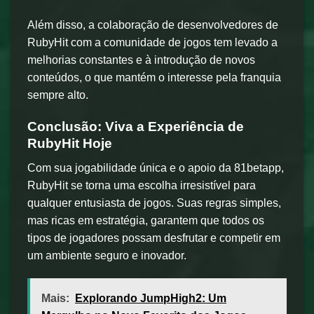
Além disso, a colaboração de desenvolvedores de
RubyHit com a comunidade de jogos tem levado a
melhorias constantes e à introdução de novos
conteúdos, o que mantém o interesse pela franquia
sempre alto.
Conclusão: Viva a Experiência de
RubyHit Hoje
Com sua jogabilidade única e o apoio da 81betapp,
RubyHit se torna uma escolha irresistível para
qualquer entusiasta de jogos. Suas regras simples,
mas ricas em estratégia, garantem que todos os
tipos de jogadores possam desfrutar e competir em
um ambiente seguro e inovador.
Mais:
Explorando JumpHigh2: Um