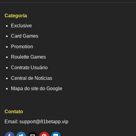
Categoria
Exclusive
Card Games
Promotion
Roulette Games
Contrato Usuário
Central de Notícias
Mapa do site do Google
Contato
Email: support@81betapp.vip