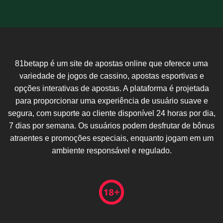
81betapp é um site de apostas online que oferece uma
variedade de jogos de cassino, apostas esportivas e
opções interativas de apostas. A plataforma é projetada
para proporcionar uma experiência de usuário suave e
segura, com suporte ao cliente disponível 24 horas por dia,
7 dias por semana. Os usuários podem desfrutar de bônus
atraentes e promoções especiais, enquanto jogam em um
ambiente responsável e regulado.