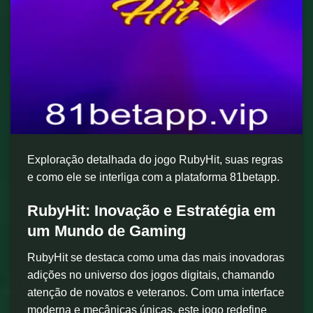
Exploração detalhada do jogo RubyHit, suas regras
e como ele se interliga com a plataforma 81betapp.
RubyHit: Inovação e Estratégia em
um Mundo de Gaming
RubyHit se destaca como uma das mais inovadoras
adições no universo dos jogos digitais, chamando
atenção de novatos e veteranos. Com uma interface
moderna e mecânicas únicas, este jogo redefine