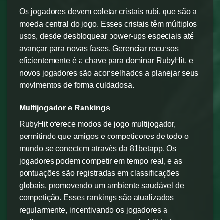
Os jogadores devem coletar cristais rubi, que são a
moeda central do jogo. Esses cristais têm múltiplos
usos, desde desbloquear power-ups especiais até
avançar para novas fases. Gerenciar recursos
eficientemente é a chave para dominar RubyHit, e
novos jogadores são aconselhados a planejar seus
movimentos de forma cuidadosa.
Multijogador e Rankings
RubyHit oferece modos de jogo multijogador,
permitindo que amigos e competidores de todo o
mundo se conectem através da 81betapp. Os
jogadores podem competir em tempo real, e as
pontuações são registradas em classificações
globais, promovendo um ambiente saudável de
competição. Esses rankings são atualizados
regularmente, incentivando os jogadores a