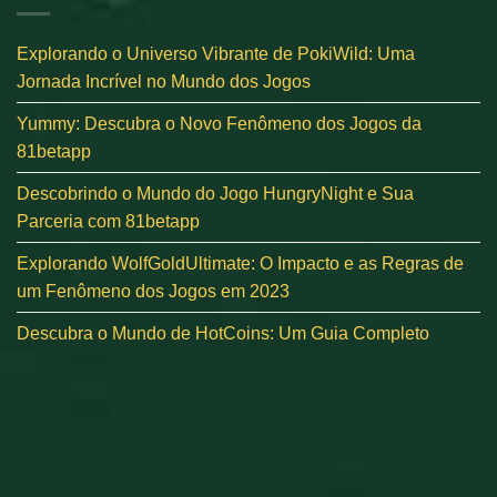
Explorando o Universo Vibrante de PokiWild: Uma
Jornada Incrível no Mundo dos Jogos
Yummy: Descubra o Novo Fenômeno dos Jogos da
81betapp
Descobrindo o Mundo do Jogo HungryNight e Sua
Parceria com 81betapp
Explorando WolfGoldUltimate: O Impacto e as Regras de
um Fenômeno dos Jogos em 2023
Descubra o Mundo de HotCoins: Um Guia Completo