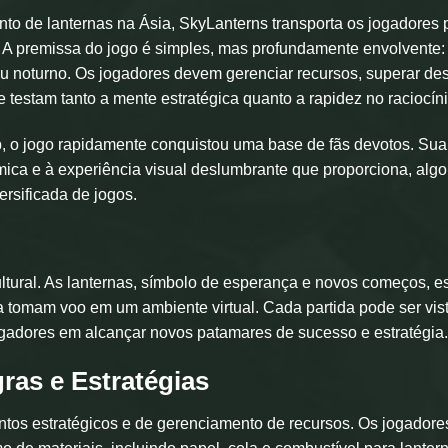
ento de lanternas na Ásia, SkyLanterns transporta os jogadores 
. A premissa do jogo é simples, mas profundamente envolvente:
céu noturno. Os jogadores devem gerenciar recursos, superar de
 testam tanto a mente estratégica quanto a rapidez no raciocíni
, o jogo rapidamente conquistou uma base de fãs devotos. Sua
mica e à experiência visual deslumbrante que proporciona, algo
rsificada de jogos.
ltural. As lanternas, símbolo de esperança e novos começos, e
a tomam voo em um ambiente virtual. Cada partida pode ser vis
ogadores em alcançar novos patamares de sucesso e estratégia.
as e Estratégias
tos estratégicos e de gerenciamento de recursos. Os jogadore