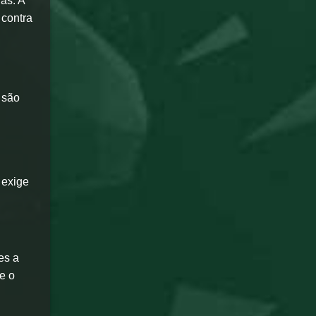
as. A
 contra
 são
 exige
es a
e o