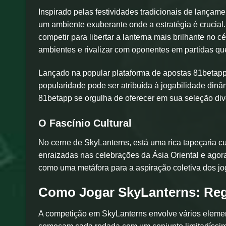
Inspirado pelas festividades tradicionais de lançam
um ambiente exuberante onde a estratégia é crucial
competir para libertar a lanterna mais brilhante no 
ambientes e rivalizar com oponentes em partidas que
Lançado na popular plataforma de apostas 81betapp
popularidade pode ser atribuída à jogabilidade dinâ
81betapp se orgulha de oferecer em sua seleção dive
O Fascínio Cultural
No cerne de SkyLanterns, está uma rica tapeçaria cu
enraizadas nas celebrações da Ásia Oriental e agor
como uma metáfora para a aspiração coletiva dos j
Como Jogar SkyLanterns: Regr
A competição em SkyLanterns envolve vários elemen