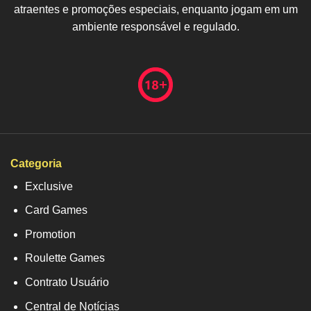
atraentes e promoções especiais, enquanto jogam em um
ambiente responsável e regulado.
Categoria
Exclusive
Card Games
Promotion
Roulette Games
Contrato Usuário
Central de Notícias