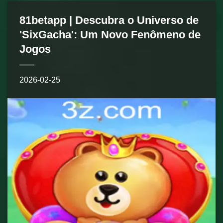
81betapp | Descubra o Universo de
'SixGacha': Um Novo Fenômeno de
Jogos
2026-02-25