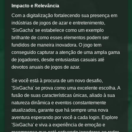
Impacto e Relevância
Com a digitalização fortalecendo sua presença em
indústrias de jogos de azar e entretenimento,
'SixGacha' se estabelece como um exemplo
brilhante de como esses elementos podem ser
fundidos de maneira inovadora. O jogo tem
conseguido capturar a atenção de uma ampla gama
de jogadores, desde entusiastas casuais até
devotos anuais de jogos de azar.
Se você está à procura de um novo desafio,
'SixGacha' se prova como uma excelente escolha. A
fusão de suas características únicas, aliado à sua
natureza dinâmica e eventos constantemente
atualizados, garante que há sempre uma nova
aventura esperando por você a cada login. Explore
'SixGacha' e viva a experiência de emoção e