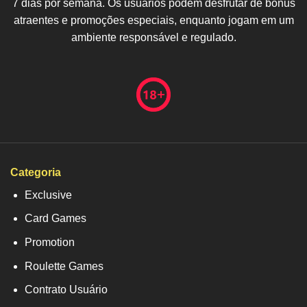
7 dias por semana. Os usuários podem desfrutar de bônus
atraentes e promoções especiais, enquanto jogam em um
ambiente responsável e regulado.
Categoria
Exclusive
Card Games
Promotion
Roulette Games
Contrato Usuário