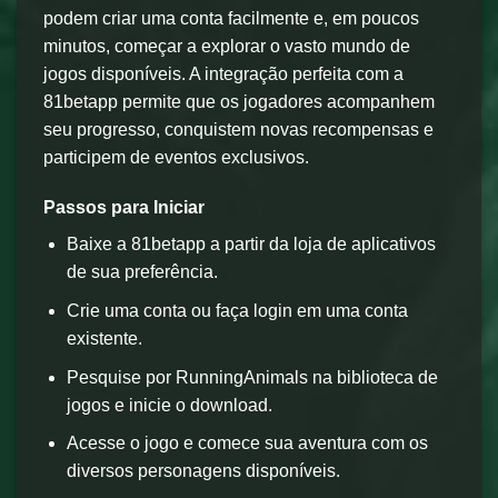
podem criar uma conta facilmente e, em poucos
minutos, começar a explorar o vasto mundo de
jogos disponíveis. A integração perfeita com a
81betapp permite que os jogadores acompanhem
seu progresso, conquistem novas recompensas e
participem de eventos exclusivos.
Passos para Iniciar
Baixe a 81betapp a partir da loja de aplicativos
de sua preferência.
Crie uma conta ou faça login em uma conta
existente.
Pesquise por RunningAnimals na biblioteca de
jogos e inicie o download.
Acesse o jogo e comece sua aventura com os
diversos personagens disponíveis.