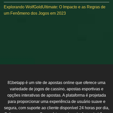
Explorando WolfGoldUltimate: O Impacto e as Regras de
um Fenômeno dos Jogos em 2023
81betapp é um site de apostas online que oferece uma
variedade de jogos de cassino, apostas esportivas e
opções interativas de apostas. A plataforma é projetada
para proporcionar uma experiência de usuário suave e
segura, com suporte ao cliente disponível 24 horas por dia,