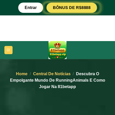
Ir
Entrar
BÔNUS DE R$8888
para
o
conteúdo
Home
/
Central De Notícias
/
Descubra O
Empolgante Mundo De RunningAnimals E Como
Jogar Na 81betapp