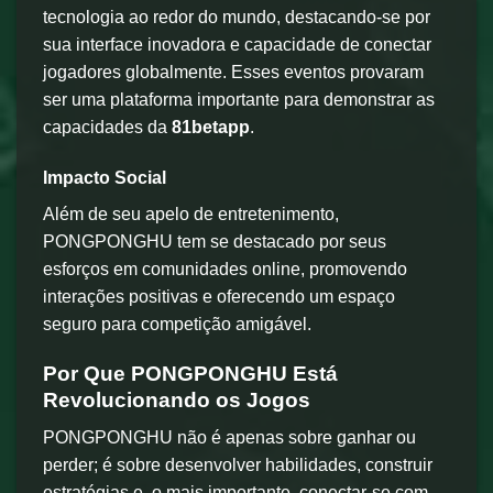
tecnologia ao redor do mundo, destacando-se por
sua interface inovadora e capacidade de conectar
jogadores globalmente. Esses eventos provaram
ser uma plataforma importante para demonstrar as
capacidades da
81betapp
.
Impacto Social
Além de seu apelo de entretenimento,
PONGPONGHU tem se destacado por seus
esforços em comunidades online, promovendo
interações positivas e oferecendo um espaço
seguro para competição amigável.
Por Que PONGPONGHU Está
Revolucionando os Jogos
PONGPONGHU não é apenas sobre ganhar ou
perder; é sobre desenvolver habilidades, construir
estratégias e, o mais importante, conectar-se com