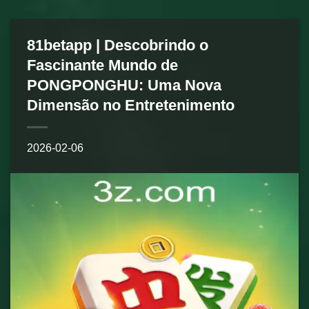
81betapp | Descobrindo o
Fascinante Mundo de
PONGPONGHU: Uma Nova
Dimensão no Entretenimento
2026-02-06