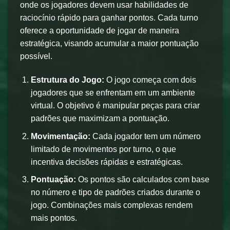
onde os jogadores devem usar habilidades de
raciocínio rápido para ganhar pontos. Cada turno
oferece a oportunidade de jogar de maneira
estratégica, visando acumular a maior pontuação
possível.
Estrutura do Jogo:
O jogo começa com dois
jogadores que se enfrentam em um ambiente
virtual. O objetivo é manipular peças para criar
padrões que maximizam a pontuação.
Movimentação:
Cada jogador tem um número
limitado de movimentos por turno, o que
incentiva decisões rápidas e estratégicas.
Pontuação:
Os pontos são calculados com base
no número e tipo de padrões criados durante o
jogo. Combinações mais complexas rendem
mais pontos.