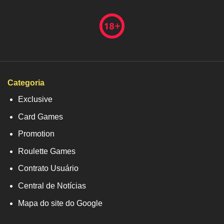
Categoria
Exclusive
Card Games
Promotion
Roulette Games
Contrato Usuário
Central de Notícias
Mapa do site do Google