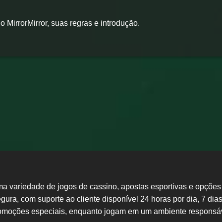
 MirrorMirror, suas regras e introdução.
a variedade de jogos de cassino, apostas esportivas e opções i
gura, com suporte ao cliente disponível 24 horas por dia, 7 di
romoções especiais, enquanto jogam em um ambiente responsáv