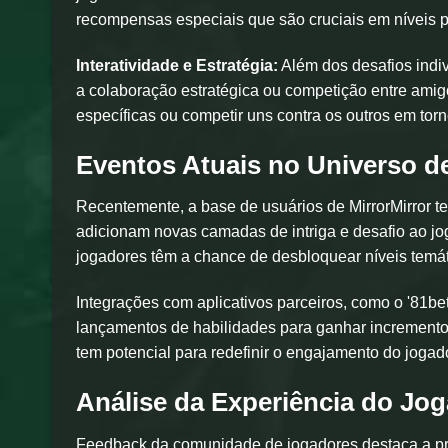
recompensas especiais que são cruciais em níveis p
Interatividade e Estratégia:
Além dos desafios indiv
a colaboração estratégica ou competição entre ami
específicas ou competir uns contra os outros em torn
Eventos Atuais no Universo de
Recentemente, a base de usuários de MirrorMirror t
adicionam novas camadas de intriga e desafio ao jog
jogadores têm a chance de desbloquear níveis temá
Integrações com aplicativos parceiros, como o '81b
lançamentos de habilidades para ganhar increment
tem potencial para redefinir o engajamento do jogad
Análise da Experiência do Jo
Feedback da comunidade de jogadores destaca a pro