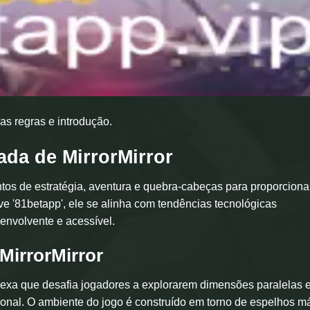
as regras e introdução.
ada de MirrorMirror
tos de estratégia, aventura e quebra-cabeças para proporcion
ve '81betapp', ele se alinha com tendências tecnológicas
envolvente e acessível.
MirrorMirror
lexa que desafia jogadores a explorarem dimensões paralelas 
onal. O ambiente do jogo é construído em torno de espelhos m