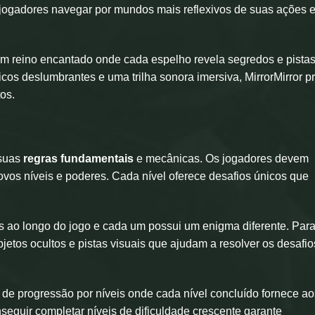
 jogadores navegar por mundos mais reflexivos de suas ações 
 um reino encantado onde cada espelho revela segredos e pista
icos deslumbrantes e uma trilha sonora imersiva, MirrorMirror 
os.
 suas
regras fundamentais
e mecânicas. Os jogadores devem
ovos níveis e poderes. Cada nível oferece desafios únicos que
s ao longo do jogo e cada um possui um enigma diferente. Par
jetos ocultos e pistas visuais que ajudam a resolver os desafi
de progressão por níveis onde cada nível concluído fornece ao
seguir completar níveis de dificuldade crescente garante