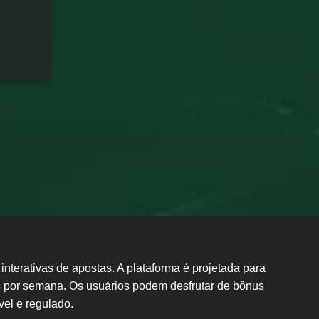
nterativas de apostas. A plataforma é projetada para
as por semana. Os usuários podem desfrutar de bônus
el e regulado.