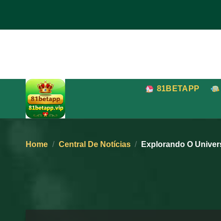
Ir
para
o
conteúdo
81BETAPP
Home
/
Central De Notícias
/
Explorando O Univers