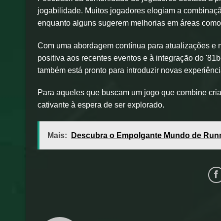
jogabilidade. Muitos jogadores elogiam a combinaç
enquanto alguns sugerem melhorias em áreas como ac
Com uma abordagem contínua para atualizações e me
positiva aos recentes eventos e à integração do '81
também está pronto para introduzir novas experiên
Para aqueles que buscam um jogo que combine criati
cativante à espera de ser explorado.
Mais:
Descubra o Empolgante Mundo de Runn