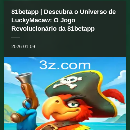
81betapp | Descubra o Universo de
LuckyMacaw: O Jogo
Revolucionário da 81betapp
2026-01-09