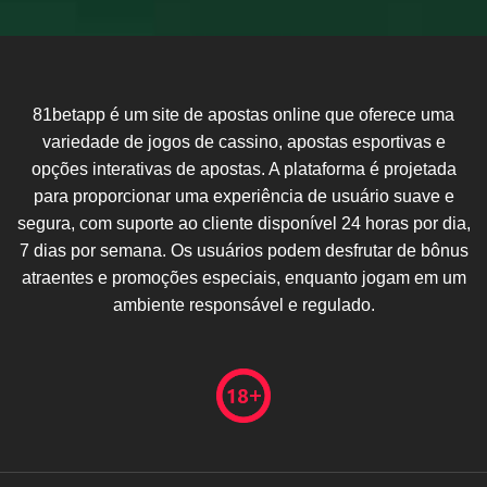
81betapp é um site de apostas online que oferece uma
variedade de jogos de cassino, apostas esportivas e
opções interativas de apostas. A plataforma é projetada
para proporcionar uma experiência de usuário suave e
segura, com suporte ao cliente disponível 24 horas por dia,
7 dias por semana. Os usuários podem desfrutar de bônus
atraentes e promoções especiais, enquanto jogam em um
ambiente responsável e regulado.