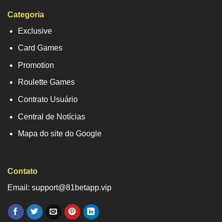
Categoria
Exclusive
Card Games
Promotion
Roulette Games
Contrato Usuário
Central de Notícias
Mapa do site do Google
Contato
Email: support@81betapp.vip