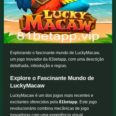
Explorando o fascinante mundo de LuckyMacaw,
um jogo inovador da 81betapp, com uma descrição
detalhada, introdução e regras.
Explore o Fascinante Mundo de
LuckyMacaw
LuckyMacaw é um dos jogos mais recentes e
excitantes oferecidos pela
81betapp
. Este jogo
revolucionário combina mecânicas de jogo
inovadoras com uma experiência visual