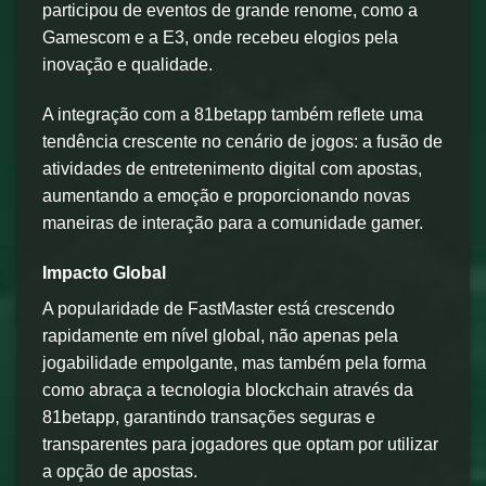
participou de eventos de grande renome, como a
Gamescom e a E3, onde recebeu elogios pela
inovação e qualidade.
A integração com a 81betapp também reflete uma
tendência crescente no cenário de jogos: a fusão de
atividades de entretenimento digital com apostas,
aumentando a emoção e proporcionando novas
maneiras de interação para a comunidade gamer.
Impacto Global
A popularidade de FastMaster está crescendo
rapidamente em nível global, não apenas pela
jogabilidade empolgante, mas também pela forma
como abraça a tecnologia blockchain através da
81betapp, garantindo transações seguras e
transparentes para jogadores que optam por utilizar
a opção de apostas.