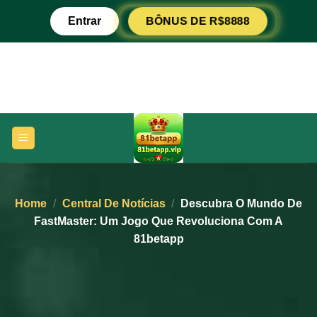
Ir
Entrar
BÔNUS DE R$8888
para
o
conteúdo
Home
/
Central De Notícias
/
Descubra O Mundo De
FastMaster: Um Jogo Que Revoluciona Com A
81betapp