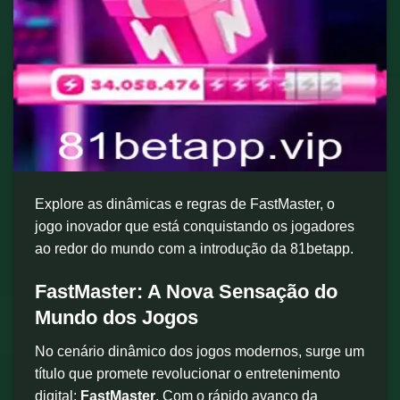
Explore as dinâmicas e regras de FastMaster, o
jogo inovador que está conquistando os jogadores
ao redor do mundo com a introdução da 81betapp.
FastMaster: A Nova Sensação do
Mundo dos Jogos
No cenário dinâmico dos jogos modernos, surge um
título que promete revolucionar o entretenimento
digital:
FastMaster
. Com o rápido avanço da