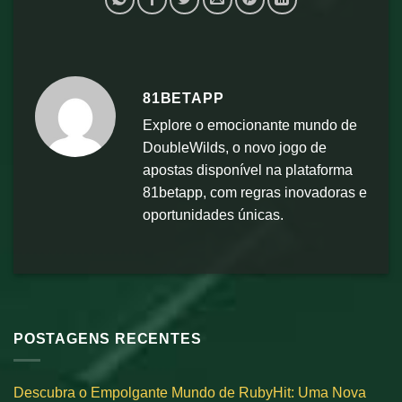
81BETAPP
Explore o emocionante mundo de
DoubleWilds, o novo jogo de
apostas disponível na plataforma
81betapp, com regras inovadoras e
oportunidades únicas.
POSTAGENS RECENTES
Descubra o Empolgante Mundo de RubyHit: Uma Nova