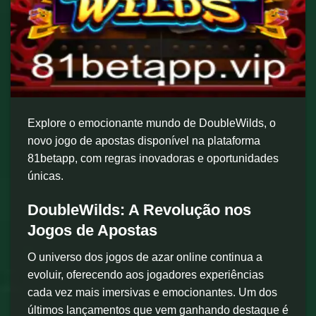
Explore o emocionante mundo de DoubleWilds, o
novo jogo de apostas disponível na plataforma
81betapp, com regras inovadoras e oportunidades
únicas.
DoubleWilds: A Revolução nos
Jogos de Apostas
O universo dos jogos de azar online continua a
evoluir, oferecendo aos jogadores experiências
cada vez mais imersivas e emocionantes. Um dos
últimos lançamentos que vem ganhando destaque é