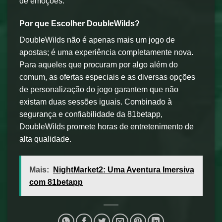
de emoções.
Por que Escolher DoubleWilds?
DoubleWilds não é apenas mais um jogo de
apostas; é uma experiência completamente nova.
Para aqueles que procuram por algo além do
comum, as ofertas especiais e as diversas opções
de personalização do jogo garantem que não
existam duas sessões iguais. Combinado à
segurança e confiabilidade da 81betapp,
DoubleWilds promete horas de entretenimento de
alta qualidade.
Mais:
NightMarket2: Uma Aventura Imersiva
com 81betapp