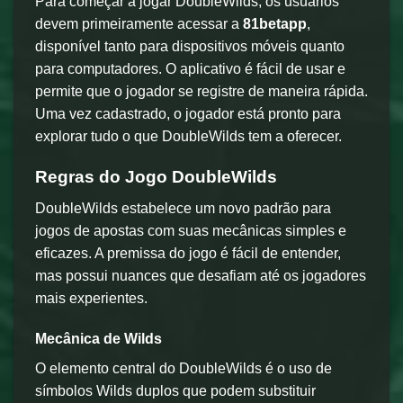
Para começar a jogar DoubleWilds, os usuários
devem primeiramente acessar a
81betapp
,
disponível tanto para dispositivos móveis quanto
para computadores. O aplicativo é fácil de usar e
permite que o jogador se registre de maneira rápida.
Uma vez cadastrado, o jogador está pronto para
explorar tudo o que DoubleWilds tem a oferecer.
Regras do Jogo DoubleWilds
DoubleWilds estabelece um novo padrão para
jogos de apostas com suas mecânicas simples e
eficazes. A premissa do jogo é fácil de entender,
mas possui nuances que desafiam até os jogadores
mais experientes.
Mecânica de Wilds
O elemento central do DoubleWilds é o uso de
símbolos Wilds duplos que podem substituir