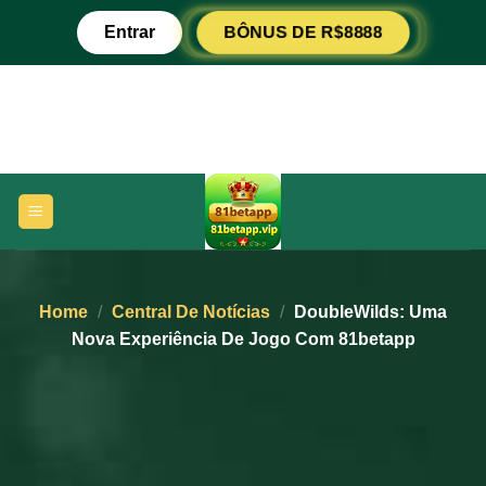
Ir
BÔNUS DE R$8888
Entrar
para
o
conteúdo
Home
/
Central De Notícias
/
DoubleWilds: Uma
Nova Experiência De Jogo Com 81betapp