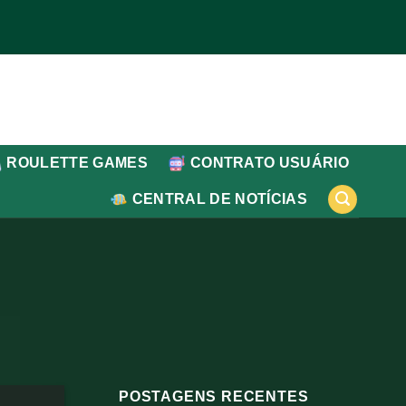
ROULETTE GAMES
CONTRATO USUÁRIO
CENTRAL DE NOTÍCIAS
POSTAGENS RECENTES