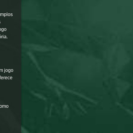
emplos
s
jogo
ria.
um jogo
ferece
 como