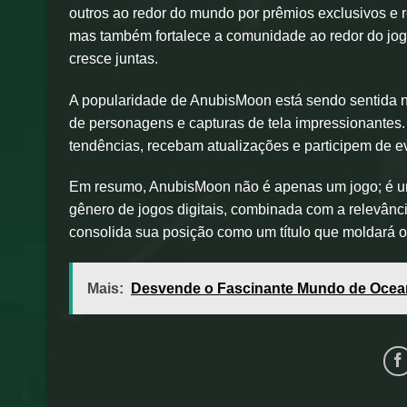
outros ao redor do mundo por prêmios exclusivos 
mas também fortalece a comunidade ao redor do jog
cresce juntas.
A popularidade de AnubisMoon está sendo sentida na
de personagens e capturas de tela impressionantes
tendências, recebam atualizações e participem de ev
Em resumo, AnubisMoon não é apenas um jogo; é um
gênero de jogos digitais, combinada com a relevânci
consolida sua posição como um título que moldará o f
Mais:
Desvende o Fascinante Mundo de Ocean