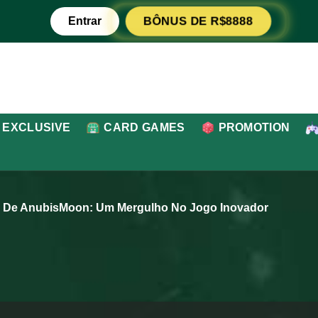
BÔNUS DE R$8888
Entrar
EXCLUSIVE
CARD GAMES
PROMOTION
 De AnubisMoon: Um Mergulho No Jogo Inovador